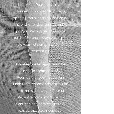
disposent.
Pour pouvoir vous
donner un budget plus précis,
appelez-nous
sans obligation de
prendre rendez-vous et ainsi
pouvoir s'expliquer
Qu'est-ce
que tu cherches. N'ayez pas peur
de venir
étaient
hâte de te
rencontrer!
Combien de temps à l'avance
dois-je commencer ?
Pour les mariées, nous avons
l'habitude
commande entre 1 an
et 6
mois à l'avance. Pour un
invité, entre 6 et 4 mois. Ceux qui
n'ont pas ces horaires, juste au
cas où appelez-nous pour