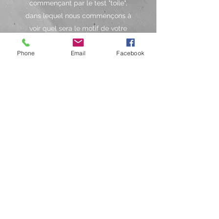
commençant par le test "toile",
dans lequel nous commençons à
voir quel sera le motif de votre
robe dans un tissu en coton.
Phone
Email
Facebook
Après chaque test, nous
prendrons des décisions pour le
suivant, et ainsi nous
développerons votre robe, vous
étant très impliqué dans toutes
les décisions et l'évolution de
votre robe. C'est un processus
dans lequel vous appréciez
beaucoup et nous sommes
sûr
que ce sera une expérience
inoubliable.
GETARY