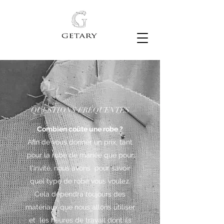
VESTIDO DE NOVIA
QUESTIONS FRÉQUENTES
Combien coûte une robe ?
Afin de vous donner un prix, tant
pour la robe de mariée que pour
l'invité, nous avons
pour savoir
quel type de robe vous voulez.
Cela dépendra toujours des
matériaux que nous allons utiliser
et
les heures de travail dont ils